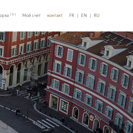
( 0 )
(CURRENT)
борка
Мой счет
контакт
FR
EN
RU