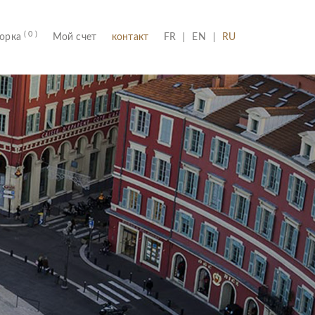
( 0 )
(CURRENT)
борка
Мой счет
контакт
FR
EN
RU