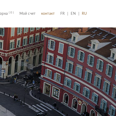
( 0 )
(CURRENT)
борка
Мой счет
контакт
FR
EN
RU