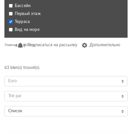
Бассейн
Первый этаж
Терраса
Вид на море
Главная
Искать
Подписаться на рассылку
Дополнительно
63
bien(s) trouvé(s).
Euro
Trié par
Список