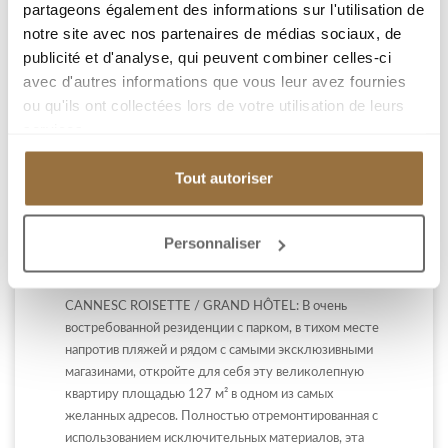
partageons également des informations sur l'utilisation de
notre site avec nos partenaires de médias sociaux, de
publicité et d'analyse, qui peuvent combiner celles-ci
avec d'autres informations que vous leur avez fournies
КАННЫ КРУАЗЕТТ, ГРАНД ОТЕЛЬ, БОЛЬШИЕ 3-
ou qu'ils ont collectées lors de votre utilisation de leurs
КОМНАТНЫЕ АПАРТАМЕНТЫ С ТЕРРАСОЙ И ВИДОМ
services.
НА МОРЕ
Tout autoriser
CANNES КРУАЗЕТ
Personnaliser
CANNESC ROISETTE / GRAND HÔTEL: В очень
востребованной резиденции с парком, в тихом месте
напротив пляжей и рядом с самыми эксклюзивными
магазинами, откройте для себя эту великолепную
квартиру площадью 127 м² в одном из самых
желанных адресов. Полностью отремонтированная с
использованием исключительных материалов, эта