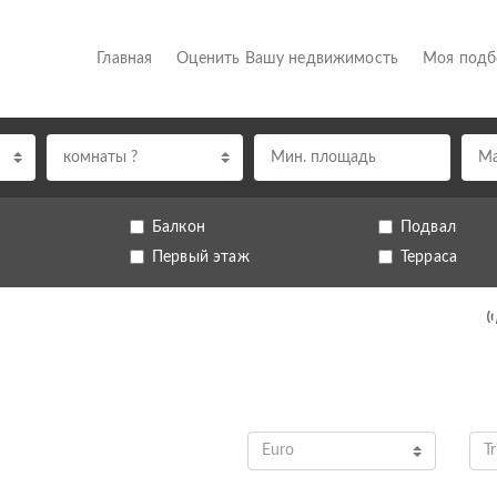
(current)
Главная
Оценить Вашу недвижимость
Моя под
комнаты ?
Балкон
Подвал
Первый этаж
Терраса
Euro
Tr