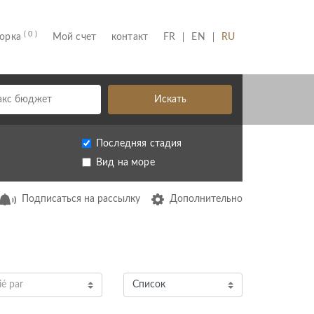
( 0 )
(CURRENT)
борка
Мой счет
контакт
FR
EN
RU
Искать
Последняя стадия
Вид на море
Подписаться на рассылку
Дополнительно
ié par
Список