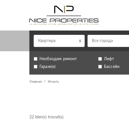
Квартира
Все города
Необходим ремонт
Лифт
Гараж(и)
Бассейн
Главная
Искать
22
bien(s) trouvé(s).