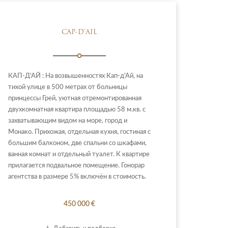
CAP-D'AIL
КАП-Д'АЙ : На возвышенностях Кап-д'Ай, на
тихой улице в 500 метрах от больницы
принцессы Грей, уютная отремонтированная
двухкомнатная квартира площадью 58 м.кв. с
захватывающим видом на море, город и
Монако. Прихожая, отдельная кухня, гостиная с
большим балконом, две спальни со шкафами,
ванная комнат и отдельный туалет. К квартире
прилагается подвальное помещение. Гонорар
агентства в размере 5% включён в стоимость.
450 000 €