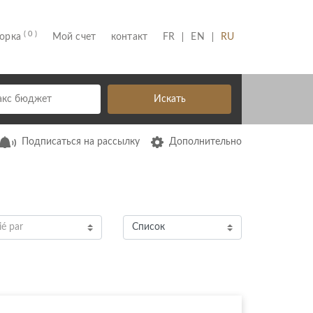
( 0 )
(CURRENT)
борка
Мой счет
контакт
FR
EN
RU
Искать
Подписаться на рассылку
Дополнительно
ié par
Список