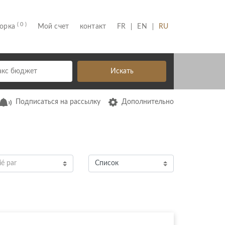
( 0 )
(CURRENT)
борка
Мой счет
контакт
FR
EN
RU
Искать
Подписаться на рассылку
Дополнительно
ié par
Список