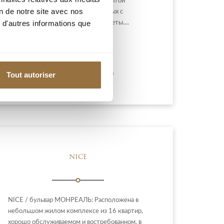
При входе есть зона отдыха с открытой
on de notre site avec nos
кухней, две спальни, одна из которых с
 d'autres informations que
балконом, а также две ванны/туалеты....
560 000 €
Добавить к подборке
Tout autoriser
NICE
NICE / бульвар МОНРЕАЛЬ: Расположена в
небольшом жилом комплексе из 16 квартир,
хорошо обслуживаемом и востребованном, в