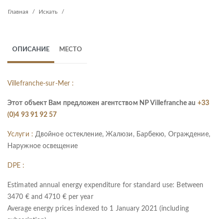
Главная
Искать
ОПИСАНИЕ
МЕСТО
Villefranche-sur-Mer :
Этот объект Вам предложен агентством NP Villefranche au
+33
(0)4 93 91 92 57
Услуги :
Двойное остекление, Жалюзи, Барбекю, Ограждение,
Наружное освещение
DPE :
Estimated annual energy expenditure for standard use: Between
3470 € and 4710 € per year
Average energy prices indexed to 1 January 2021 (including