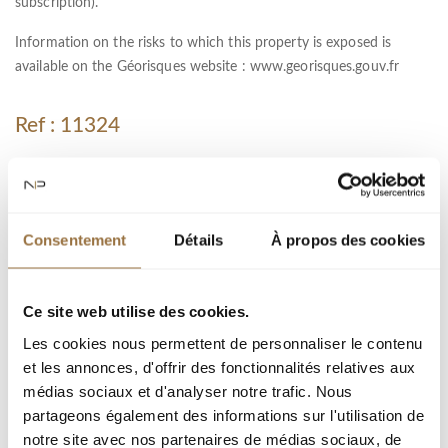
subscription).
Information on the risks to which this property is exposed is
available on the Géorisques website :
www.georisques.gouv.fr
Ref : 11324
город :
Тип недвижимости : вилла
Consentement
Détails
À propos des cookies
Площадь : 158.95 m²
Комната : 8
Ce site web utilise des cookies.
Спальня : 3
Les cookies nous permettent de personnaliser le contenu
Тип : 1046 m²
et les annonces, d'offrir des fonctionnalités relatives aux
терраса : 21 m²
médias sociaux et d'analyser notre trafic. Nous
partageons également des informations sur l'utilisation de
notre site avec nos partenaires de médias sociaux, de
Добавить к подборке