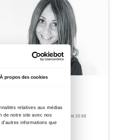
À propos des cookies
MALIKA SETITI
Риэлтор
nnalités relatives aux médias
Разговорные языки :
on de notre site avec nos
Мобильный телефон : +33 (0)6 22 06 50 88
 d'autres informations que
mse@nice-properties.fr