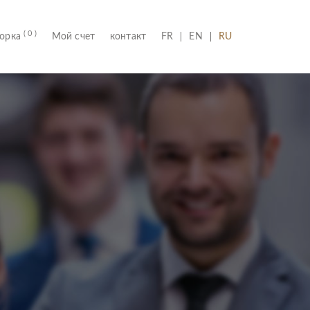
( 0 )
(CURRENT)
борка
Мой счет
контакт
FR
EN
RU