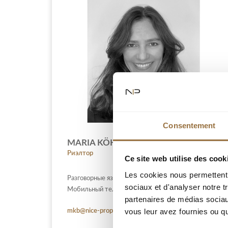
Consentement
MARIA KÖHN BRITEZ
Риэлтор
Ce site web utilise des cook
Les cookies nous permettent d
Разговорные языки :
sociaux et d'analyser notre t
Мобильный телефон : +33 (0)6 52 97 66 89
partenaires de médias sociaux
vous leur avez fournies ou qu'
mkb@nice-properties.fr