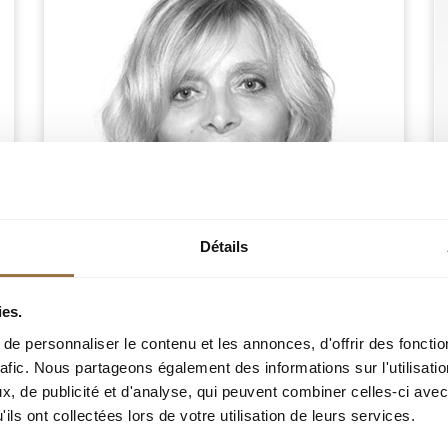
Détails
CHRISTELLE LAURENT
Риэлтор
ies.
e personnaliser le contenu et les annonces, d'offrir des fonctio
Разговорные языки :
rafic. Nous partageons également des informations sur l'utilisati
Мобильный телефон : +33 (0)6 16 67 05 43
, de publicité et d'analyse, qui peuvent combiner celles-ci avec
ils ont collectées lors de votre utilisation de leurs services.
cl@nice-properties.fr