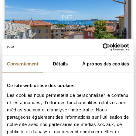
БОЛЬЕ-СЮР-МЕР, ПРЕКРАСНАЯ КВАРТИРА НА
ВЕРХНЕМ ЭТАЖЕ, НУЖДАЮЩАЯСЯ В РЕМОНТЕ.
Consentement
Détails
À propos des cookies
BEAULIEU-SUR-MER
Ce site web utilise des cookies.
Les cookies nous permettent de personnaliser le contenu
et les annonces, d'offrir des fonctionnalités relatives aux
médias sociaux et d'analyser notre trafic. Nous
БОЛЬЁ-СЮР-МЕР : В тихом переулке, в двух шагах
partageons également des informations sur l'utilisation de
от центра города и всех удобств, на 2-ом и
notre site avec nos partenaires de médias sociaux, de
последнем этаже небольшой резиденции,
состоящей из 5 лотов, трёхкомнатная квартира
publicité et d'analyse, qui peuvent combiner celles-ci