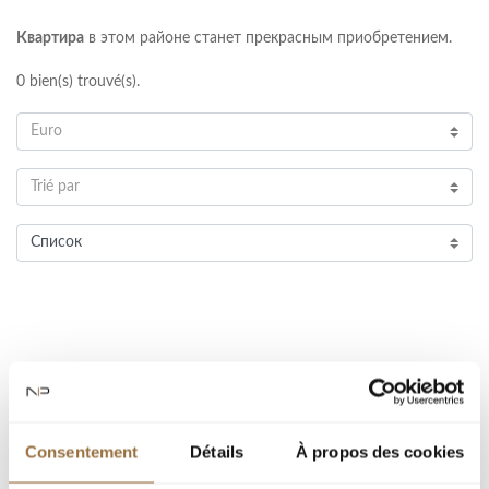
Квартира
в этом районе станет прекрасным приобретением.
0
bien(s) trouvé(s).
Euro
Trié par
Список
СОХРАНИТЕ КРИТЕРИИ ПОИСКА, ЧТОБЫ
ПОЛУЧАТЬ ПЕРСОНАЛИЗИРОВАННЫЕ
Consentement
Détails
À propos des cookies
ОПОВЕЩЕНИЯ ПО ЭЛЕКТРОННОЙ ПОЧТЕ.