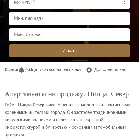
комнаты ?
Искать
Главная
Искать
Подписаться на рассылку
Дополнительно
Апартаменты на продажу, Ницца, Север
Район
Ницца Север
высоко цениться
молодыми и активными
коренными жителями города. Он застроен традиционными
нисуазскими зданиями и отличается
прекрасной
инфраструктурой и близостью к основным автомобильным
артериям.