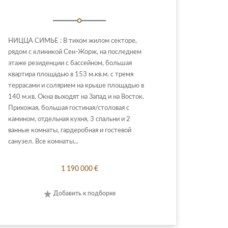
НИЦЦА СИМЬЕ : В тихом жилом секторе,
рядом с клиникой Сен-Жорж, на последнем
этаже резиденции с бассейном, большая
квартира площадью в 153 м.кв.м. с тремя
террасами и солярием на крыше площадью в
140 м.кв. Окна выходят на Запад и на Восток.
Прихожая, большая гостиная/столовая с
камином, отдельная кухня, 3 спальни и 2
ванные комнаты, гардеробная и гостевой
санузел. Все комнаты...
1 190 000 €
Добавить к подборке