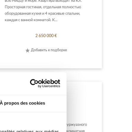
всю Ниццу и море. Квартира выходит на Юг.
Просторная гостиная, отдельная полностью
оборудованная кухня и 4 красивые спальни,
каждая с ванной комнатой. К...
2 650 000 €
Добавить к подборке
NICE ГЕРО
À propos des cookies
НИЦЦА ХОЛМЫ / ГЕРО : В доме буржуазного
nnalités relatives aux médias
стиля, в тихом секторе, красивая 3-комнатная