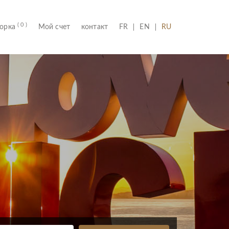
( 0 )
(CURRENT)
борка
Мой счет
контакт
FR
EN
RU