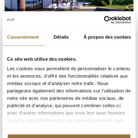
РОКБРЮН-КАП-МАРТЕН, В ЧАСТНОЙ
СОБСТВЕННОСТИ, ПОЛНОСТЬЮ
ОТРЕСТАВРИРОВАННАЯ ВИЛЛА С БАССЕЙНОМ И
Consentement
Détails
À propos des cookies
ВИДОМ НА МОРЕ
Ce site web utilise des cookies.
Les cookies nous permettent de personnaliser le contenu
ROQUEBRUNE-CAP-MARTIN
et les annonces, d'offrir des fonctionnalités relatives aux
médias sociaux et d'analyser notre trafic. Nous
partageons également des informations sur l'utilisation de
РОКБРЮН-КАП-МАРТЕН / ПИНЕЛЛА:
notre site avec nos partenaires de médias sociaux, de
Расположена в тихом и престижном районе Рокбрюн,
publicité et d'analyse, qui peuvent combiner celles-ci
в небольшом частном комплексе из 15 вилл, мы
avec d'autres informations que vous leur avez fournies
предлагаем современную виллу площадью 264 м² с
ou qu'ils ont collectées lors de votre utilisation de leurs
террасой около 65 м², садом и бассейном с
services.
переливом и оборудованным пляжем. Вилла будет
состоять из входа, большой гостиной с обеденной