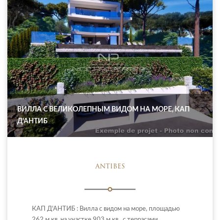
ВИЛЛА С ВЕЛИКОЛЕПНЫМ ВИДОМ НА МОРЕ, КАП
Д'АНТИБ
ANTIBES
КАП Д'АНТИБ : Вилла с видом на море, площадью
262 м.кв. на участке 903 м.кв., с террасами