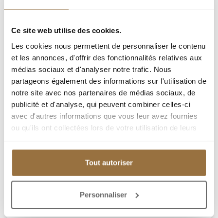
Ce site web utilise des cookies.
Les cookies nous permettent de personnaliser le contenu
et les annonces, d'offrir des fonctionnalités relatives aux
ВИЛЛА В 295 М.КВ. С БАССЕЙНОМ И ПАНОРАМНЫМ
médias sociaux et d'analyser notre trafic. Nous
ВИДОМ В НИЦЦЕ.
partageons également des informations sur l'utilisation de
notre site avec nos partenaires de médias sociaux, de
publicité et d'analyse, qui peuvent combiner celles-ci
avec d'autres informations que vous leur avez fournies
NICE ХОЛМЫ
ou qu'ils ont collectées lors de votre utilisation de leurs
services.
НИЦЦА ПЕССИКАРТ : В доминирующем
Tout autoriser
положении, великолепная вилла в стиле Ар-деко
площадью в 295 кв.м (262 кв.м. по закону Карреса) с
бассейном, уютными террасами и панорамным видом
Personnaliser
на город и море и всех комнат. Основная часть,
площадью в 203 кв.м., представляет собой