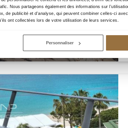
rafic. Nous partageons également des informations sur l'utilisati
, de publicité et d'analyse, qui peuvent combiner celles-ci avec
ils ont collectées lors de votre utilisation de leurs services.
Personnaliser
4 М.КВ. С ТЕРРАСАМИ ПЛОЩАДЬЮ В 380 М.КВ.