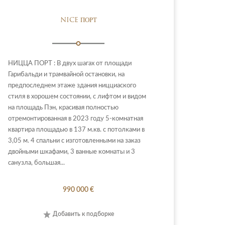
NICE ПОРТ
НИЦЦА ПОРТ : В двух шагах от площади
Гарибальди и трамвайной остановки, на
предпоследнем этаже здания ницциаского
стиля в хорошем состоянии, с лифтом и видом
на площадь Пэн, красивая полностью
отремонтированная в 2023 году 5-комнатная
квартира площадью в 137 м.кв. с потолками в
3,05 м. 4 спальни с изготовленными на заказ
двойными шкафами, 3 ванные комнаты и 3
санузла, большая...
990 000 €
Добавить к подборке