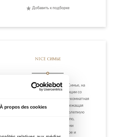
Добавить к подборке
NICE СИМЬЕ
НИЦЦА СИМЬЕ : В самом сердце Симье, на
последнем этаже красивой резиденции со
смотрителем, большая и светлая 4-комнатная
квартира площадью 144 м.кв. подлежащая
À propos des cookies
модернизации, с выходом на великолепную
террасу площадью 380 м.кв., с кашпо,
барбекю, кладовой и великолепными
панорамными видами на Ниццу, море и
nnalités relatives aux médias