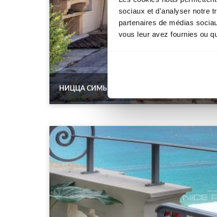
sociaux et d'analyser notre t
partenaires de médias sociaux
vous leur avez fournies ou qu'
НИЦЦА СИМЬЕ, 4-КОМНАТНЫЙ ПЕНТХАУС В 14