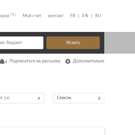
( 0 )
(CURRENT)
борка
Мой счет
контакт
FR
EN
RU
Искать
Подписаться на рассылку
Дополнительно
ié par
Список