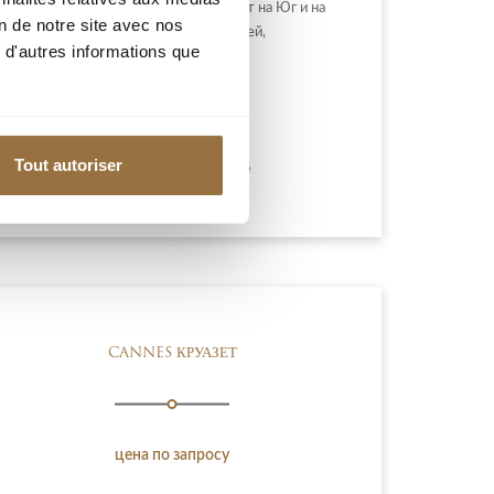
близлежащие холмы. Окна выходят на Юг и на
on de notre site avec nos
Запад. Квартира состоит из прихожей,
 d'autres informations que
большой гостиной и...
1 290 000 €
Tout autoriser
Добавить к подборке
CANNES КРУАЗЕТ
цена по запросу