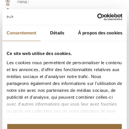
город :
Тип недвижимости : Квартира
Площадь : 60 m²
Комната : 3
Consentement
Détails
À propos des cookies
Добавить к подборке
Ce site web utilise des cookies.
Les cookies nous permettent de personnaliser le contenu
et les annonces, d'offrir des fonctionnalités relatives aux
Распечатать страницу
médias sociaux et d'analyser notre trafic. Nous
partageons également des informations sur l'utilisation de
Я заинтересован(а)
notre site avec nos partenaires de médias sociaux, de
publicité et d'analyse, qui peuvent combiner celles-ci
avec d'autres informations que vous leur avez fournies
Отправить другу
ou qu'ils ont collectées lors de votre utilisation de leurs
services.