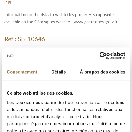
DPE :
Information on the risks to which this property is exposed is
available on the Géorisques website :
www.georisques.gouv.fr
Ref : SB-10646
город :
Тип недвижимости : Квартира
Consentement
Détails
À propos des cookies
Площадь : 55 m²
Комната : 2
Ce site web utilise des cookies.
Спальня : 1
Les cookies nous permettent de personnaliser le contenu
терраса : 18 m²
et les annonces, d'offrir des fonctionnalités relatives aux
Гараж(и) : 1
médias sociaux et d'analyser notre trafic. Nous
partageons également des informations sur l'utilisation de
notre site avec nos partenaires de médias sociaux, de