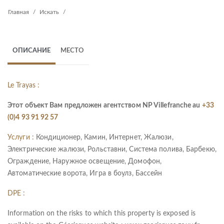
Главная
Искать
ОПИСАНИЕ
МЕСТО
Le Trayas :
Этот объект Вам предложен агентством NP Villefranche au
+33
(0)4 93 91 92 57
Услуги :
Кондиционер, Камин, Интернет, Жалюзи,
Электрические жалюзи, Рольставни, Система полива, Барбекю,
Ограждение, Наружное освещение, Домофон,
Автоматические ворота, Игра в боулз, Бассейн
DPE :
Information on the risks to which this property is exposed is