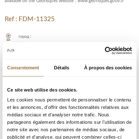
available on the Géorisques website :
www.georisques.gouv.fr
Ref : FDM-11325
город :
Тип недвижимости : вилла
Площадь : 265 m²
Комната : 10
Consentement
Détails
À propos des cookies
Спальня : 4
Гараж(и) : 1
Ce site web utilise des cookies.
Тип : 2529 m²
Les cookies nous permettent de personnaliser le contenu
et les annonces, d'offrir des fonctionnalités relatives aux
médias sociaux et d'analyser notre trafic. Nous
Добавить к подборке
partageons également des informations sur l'utilisation de
notre site avec nos partenaires de médias sociaux, de
publicité et d'analyse, qui peuvent combiner celles-ci