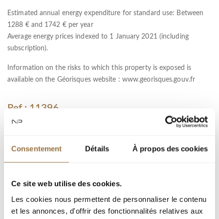
Estimated annual energy expenditure for standard use: Between
1288 € and 1742 € per year
Average energy prices indexed to 1 January 2021 (including
subscription).
Information on the risks to which this property is exposed is
available on the Géorisques website :
www.georisques.gouv.fr
Ref : 11396
город :
Consentement
Détails
À propos des cookies
Тип недвижимости : Квартира
Площадь : 136.26 m²
Ce site web utilise des cookies.
Комната : 4
Les cookies nous permettent de personnaliser le contenu
Спальня : 3
et les annonces, d'offrir des fonctionnalités relatives aux
терраса : 53 m²