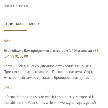
Главная
Искать
ОПИСАНИЕ
МЕСТО
Nice :
Этот объект Вам предложен агентством NP Masséna au
+33
(0)4 93 01 50 00
Услуги :
Кондиционер, Двойное остекление, Окно ПВХ,
Простая система вентиляции, Пожарная система, Лифт,
Электронный замок, Домофон, Бронированная дверь
DPE :
Information on the risks to which this property is exposed is
available on the Géorisques website :
www.georisques.gouv.fr