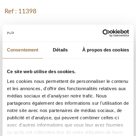
Ref : 11398
город :
Тип недвижимости : Квартира
Площадь : 165.61 m²
Consentement
Détails
À propos des cookies
Комната : 4
Спальня : 3
Ce site web utilise des cookies.
Les cookies nous permettent de personnaliser le contenu
et les annonces, d'offrir des fonctionnalités relatives aux
Добавить к подборке
médias sociaux et d'analyser notre trafic. Nous
partageons également des informations sur l'utilisation de
notre site avec nos partenaires de médias sociaux, de
Распечатать страницу
publicité et d'analyse, qui peuvent combiner celles-ci
avec d'autres informations que vous leur avez fournies
Я заинтересован(а)
ou qu'ils ont collectées lors de votre utilisation de leurs