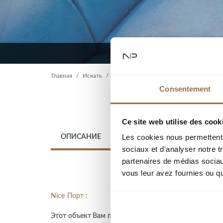
Главная
Искать
Consentement
Ce site web utilise des cook
Les cookies nous permettent d
ОПИСАНИЕ
МЕСТО
sociaux et d'analyser notre t
partenaires de médias sociaux
vous leur avez fournies ou qu'
Nice Порт :
Этот объект Вам предложен агентством NP Villefra