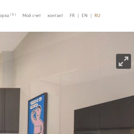
( 0 )
(CURRENT)
борка
Мой счет
контакт
FR
EN
RU