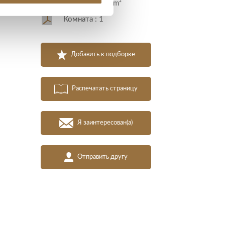
Площадь : 28 m²
Комната : 1
Добавить к подборке
Распечатать страницу
Я заинтересован(а)
Отправить другу