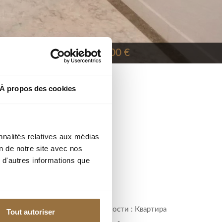
165 000 €
À propos des cookies
nnalités relatives aux médias
Ref : 86940819
on de notre site avec nos
 d'autres informations que
город :
Тип недвижимости : Квартира
Tout autoriser