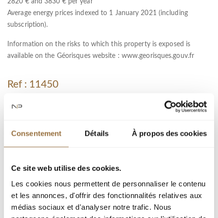
2820 € and 3830 € per year
Average energy prices indexed to 1 January 2021 (including
subscription).
Information on the risks to which this property is exposed is
available on the Géorisques website :
www.georisques.gouv.fr
Ref : 11450
город :
Тип недвижимости : вилла
Consentement
Détails
À propos des cookies
Площадь : 150.19 m²
Комната : 6
Ce site web utilise des cookies.
Спальня : 4
Les cookies nous permettent de personnaliser le contenu
Тип : 1425 m²
et les annonces, d'offrir des fonctionnalités relatives aux
médias sociaux et d'analyser notre trafic. Nous
Парковка(ки) : 4