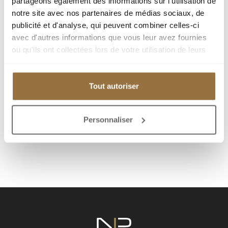
partageons également des informations sur l'utilisation de
notre site avec nos partenaires de médias sociaux, de
Добавить к подборке
publicité et d'analyse, qui peuvent combiner celles-ci
avec d'autres informations que vous leur avez fournies
ou qu'ils ont collectées lors de votre utilisation de leurs
Распечатать страницу
services.
Tout autoriser
Я заинтересован(а)
Personnaliser
Отправить другу