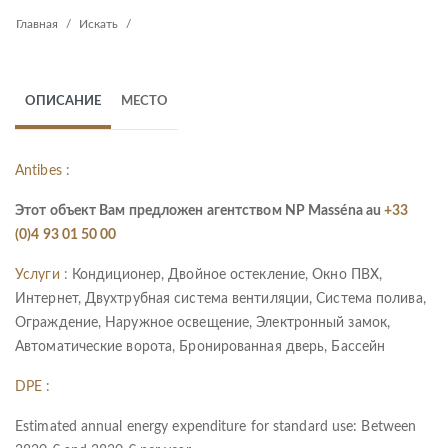
Главная
Искать
ОПИСАНИЕ
МЕСТО
Antibes :
Этот объект Вам предложен агентством NP Masséna au
+33
(0)4 93 01 50 00
Услуги :
Кондиционер, Двойное остекление, Окно ПВХ,
Интернет, Двухтрубная система вентиляции, Система полива,
Ограждение, Наружное освещение, Электронный замок,
Автоматические ворота, Бронированная дверь, Бассейн
DPE :
Estimated annual energy expenditure for standard use: Between