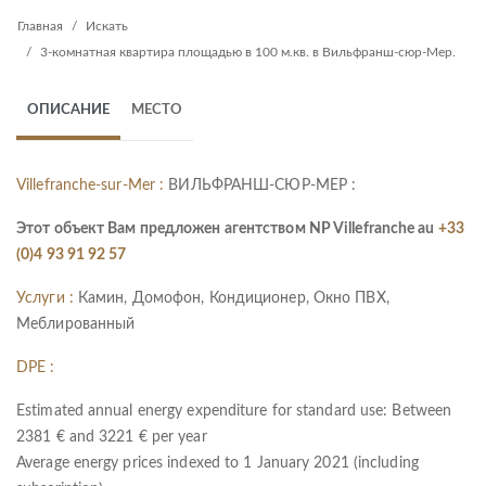
Главная
Искать
3-комнатная квартира площадью в 100 м.кв. в Вильфранш-сюр-Мер.
ОПИСАНИЕ
МЕСТО
Villefranche-sur-Mer :
ВИЛЬФРАНШ-СЮР-МЕР :
Этот объект Вам предложен агентством NP Villefranche au
+33
(0)4 93 91 92 57
Услуги :
Камин, Домофон, Кондиционер, Окно ПВХ,
Меблированный
DPE :
Estimated annual energy expenditure for standard use: Between
2381 € and 3221 € per year
Average energy prices indexed to 1 January 2021 (including