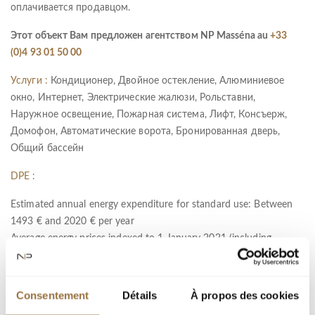
оплачивается продавцом.
Этот объект Вам предложен агентством NP Masséna au
+33
(0)4 93 01 50 00
Услуги :
Кондиционер, Двойное остекление, Алюминиевое
окно, Интернет, Электрические жалюзи, Рольставни,
Наружное освещение, Пожарная система, Лифт, Консъерж,
Домофон, Автоматические ворота, Бронированная дверь,
Общий бассейн
DPE :
Estimated annual energy expenditure for standard use: Between
1493 € and 2020 € per year
Average energy prices indexed to 1 January 2021 (including
subscription).
Information on the risks to which this property is exposed is
Consentement
Détails
À propos des cookies
available on the Géorisques website :
www.georisques.gouv.fr