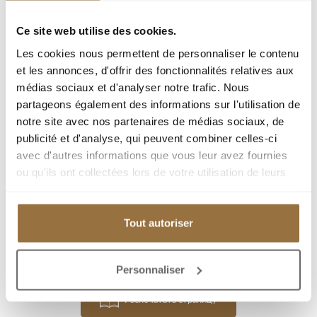
Ref : 11252
Ce site web utilise des cookies.
Les cookies nous permettent de personnaliser le contenu
город :
et les annonces, d'offrir des fonctionnalités relatives aux
médias sociaux et d'analyser notre trafic. Nous
Тип недвижимости : Квартира
partageons également des informations sur l'utilisation de
Площадь : 102.69 m²
notre site avec nos partenaires de médias sociaux, de
Комната : 4
publicité et d'analyse, qui peuvent combiner celles-ci
avec d'autres informations que vous leur avez fournies
Спальня : 3
ou qu'ils ont collectées lors de votre utilisation de leurs
терраса : 10 m²
services.
Парковка(ки) : 1
Tout autoriser
Добавить к подборке
Personnaliser
Распечатать страницу