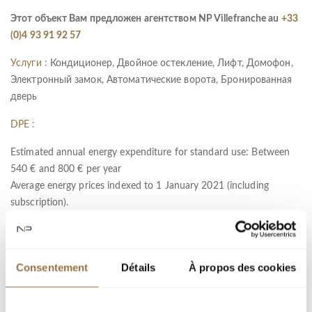
Этот объект Вам предложен агентством NP Villefranche au
+33
(0)4 93 91 92 57
Услуги :
Кондиционер, Двойное остекление, Лифт, Домофон,
Электронный замок, Автоматические ворота, Бронированная
дверь
DPE :
Estimated annual energy expenditure for standard use: Between
540 € and 800 € per year
Average energy prices indexed to 1 January 2021 (including
subscription).
Information on the risks to which this property is exposed is
available on the Géorisques website :
www.georisques.gouv.fr
Consentement
Détails
À propos des cookies
Ref : BS-10882