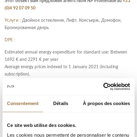
Этот объект Вам предложен агентством NP Promenade au
+33
(0)4 92 07 09 50
Услуги :
Двойное остекление, Лифт, Консъерж, Домофон,
Бронированная дверь
DPE :
Estimated annual energy expenditure for standard use: Between
1692 € and 2291 € per year
Average energy prices indexed to 1 January 2021 (including
subscription).
Information on the risks to which this property is exposed is
available on the Géorisques website :
www.georisques.gouv.fr
Consentement
Détails
À propos des cookies
Ref : LF-11289
Ce site web utilise des cookies.
город :
Les cookies nous permettent de personnaliser le contenu