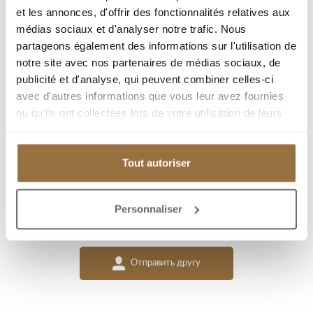
Тип недвижимости : Квартира
et les annonces, d'offrir des fonctionnalités relatives aux
médias sociaux et d'analyser notre trafic. Nous
Площадь : 109 m²
partageons également des informations sur l'utilisation de
Комната : 3
notre site avec nos partenaires de médias sociaux, de
Спальня : 2
publicité et d'analyse, qui peuvent combiner celles-ci
avec d'autres informations que vous leur avez fournies
ou qu'ils ont collectées lors de votre utilisation de leurs
Добавить к подборке
services.
Tout autoriser
Распечатать страницу
Personnaliser
Я заинтересован(а)
Отправить другу