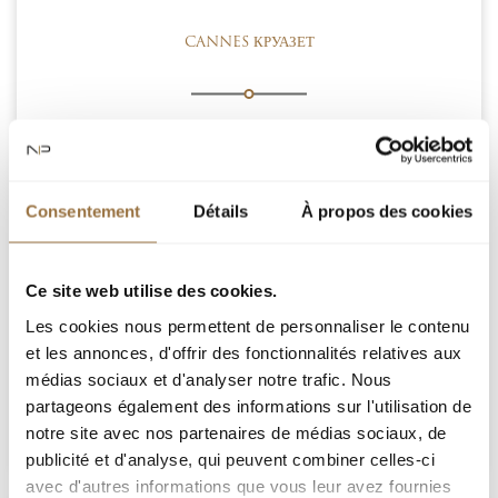
CANNES КРУАЗЕТ
КАННЫ КРУАЗЕТ : В резиденции с круглосуточной
охраной, красивая квартира площадью в 90 м.кв. на
шестом этаже с панорамным видом на море.
Consentement
Détails
À propos des cookies
Большая светлая гостиная с открытой оборудованной
кухней и террасой, 2 спальни и 2 ванные комнаты. К
квартире прилагаются парковочное место и подвал.
Гонорар агентства включён в стоимость.
Ce site web utilise des cookies.
Les cookies nous permettent de personnaliser le contenu
3 280 000 €
et les annonces, d'offrir des fonctionnalités relatives aux
médias sociaux et d'analyser notre trafic. Nous
Добавить к подборке
partageons également des informations sur l'utilisation de
notre site avec nos partenaires de médias sociaux, de
publicité et d'analyse, qui peuvent combiner celles-ci
avec d'autres informations que vous leur avez fournies