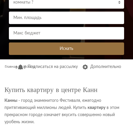
комнаты ?
Искать
Главная
Искать
Подписаться на рассылку
Дополнительно
Купить квартиру в центре Канн
Канны
- город знаменитого Фестиваля, ежегодно
притягивающий миллионы людей. Купить
квартиру
в этом
прекрасном городе означает вкусить совершенно новый
уробень жизни.