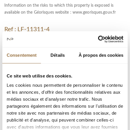
Information on the risks to which this property is exposed is
available on the Géorisques website :
www.georisques.gouv.fr
Ref : LF-11311-4
город :
Consentement
Détails
À propos des cookies
Тип недвижимости : Квартира
Площадь : 24.3 m²
Комната : 1
Ce site web utilise des cookies.
Les cookies nous permettent de personnaliser le contenu
et les annonces, d'offrir des fonctionnalités relatives aux
Добавить к подборке
médias sociaux et d'analyser notre trafic. Nous
partageons également des informations sur l'utilisation de
notre site avec nos partenaires de médias sociaux, de
Распечатать страницу
publicité et d'analyse, qui peuvent combiner celles-ci
avec d'autres informations que vous leur avez fournies