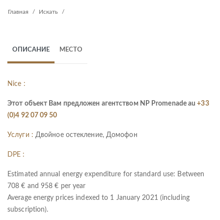
Главная
Искать
ОПИСАНИЕ
МЕСТО
Nice :
Этот объект Вам предложен агентством NP Promenade au
+33
(0)4 92 07 09 50
Услуги :
Двойное остекление, Домофон
DPE :
Estimated annual energy expenditure for standard use: Between
708 € and 958 € per year
Average energy prices indexed to 1 January 2021 (including
subscription).