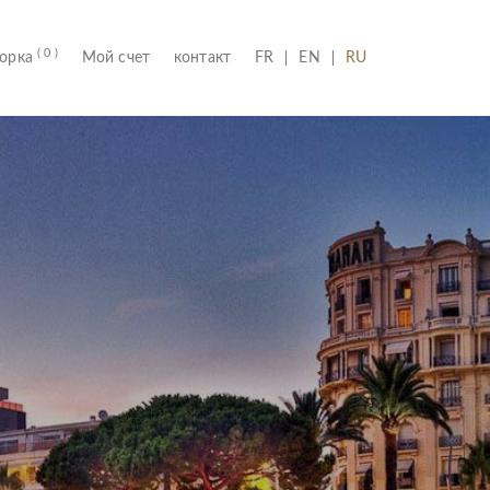
( 0 )
(CURRENT)
борка
Мой счет
контакт
FR
EN
RU