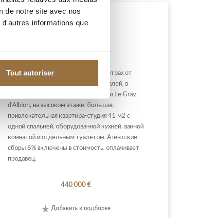
on de notre site avec nos
 d'autres informations que
CANNES
Tout autoriser
КАННЫ / БАНАН: В нескольких метрах от
пляжей Круазетт и Дворца Фестивалей, в
знаменитой охраняемой резиденции Le Gray
d'Albion, на высоком этаже, большая,
привлекательная квартира-студия 41 м2 с
одной спальней, оборудованной кухней, ванной
комнатой и отдельным туалетом. Агентские
сборы 6% включены в стоимость, оплачивает
продавец.
440 000 €
Добавить к подборке