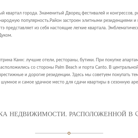
 квартал города. Знаменитый Дворец фестивалей и конгрессов, роск
народную популярность.Район застроен элитными резиденциями и 
тэ представляет из себя настоящие легкие квартала. Эмблематиче
Дуком.
витрина Канн: лучшие отели, рестораны, бутики. При покупке апарта
r) расположились со стороны Palm Beach и порта Canto. В центральн
ее престижные и дорогие резиденции. Здесь мы советуем покупать те
е шумное и самое удачное место для сдачи квартиры в сезонную аре
КА НЕДВИЖИМОСТИ, РАСПОЛОЖЕННОЙ В