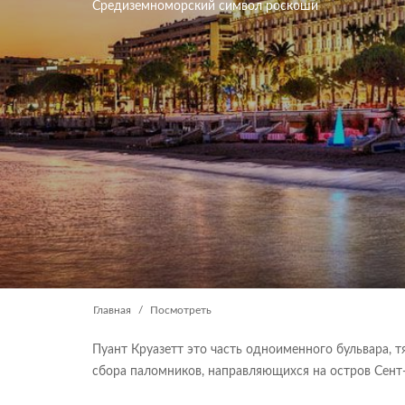
Средиземноморский символ роскоши
Главная
Посмотреть
Пуант Круазетт это часть одноименного бульвара, тя
сбора паломников, направляющихся на остров Сент