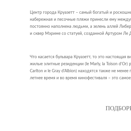
Центр города Круазетт – самый богатый и роскошный
набережная и песочные пляжи принесли ему между
постоянно наполнена людьми, а зелень аллей Либер
и сквер Мэриме со статуей, созданной Артуром Ле 
Что касается бульвара Круазетт, то это настоящая 
жилые элитные резиденции (le Marly, la Toison d'O
Carlton и le Gray d'Albion) находятся также не мен
летнее время и во время кинофестиваля – это само
ПОДБОР