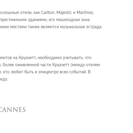
ошные отели, как Carlton, Majestic и Martinez,
престижными зданиями, его пешеходная зона
скими местами также являются музыкальная эстрада
ментов на Круазетт, необходимо учитывать, что
ой, более оживленной части Круазетт (между отелем
м, кто любит быть в эпицентре всех событий. В
нду.
 CANNES