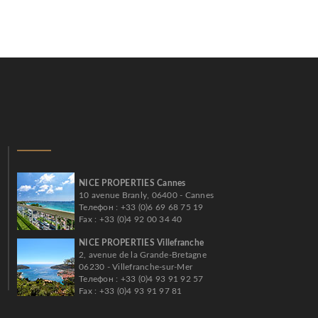
NICE PROPERTIES Cannes
10 avenue Branly, 06400 - Cannes
Телефон : +33 (0)6 69 68 75 19
Fax : +33 (0)4 92 00 34 40
NICE PROPERTIES Villefranche
2, avenue de la Grande-Bretagne
06230 - Villefranche-sur-Mer
Телефон : +33 (0)4 93 91 92 57
Fax : +33 (0)4 93 91 97 81