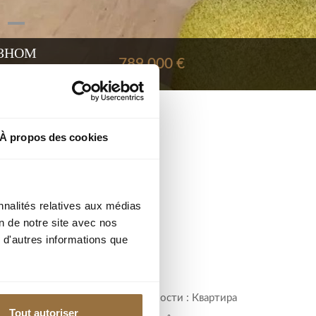
АЗНОМ
789 000 €
À propos des cookies
Ref : 85939301
nnalités relatives aux médias
on de notre site avec nos
 d'autres informations que
город :
Тип недвижимости : Квартира
Tout autoriser
таже,