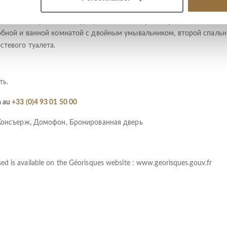
ционером/ Прихожая с изготовленным на заказ шкафом, гостиная
альным островом, выходящая на балкон, ориентированный на юг.
робной и ванной комнатой с двойным умывальником, второй спальн
стевого туалета.
ть.
a au
+33 (0)4 93 01 50 00
Консъерж, Домофон, Бронированная дверь
sed is available on the Géorisques website :
www.georisques.gouv.fr