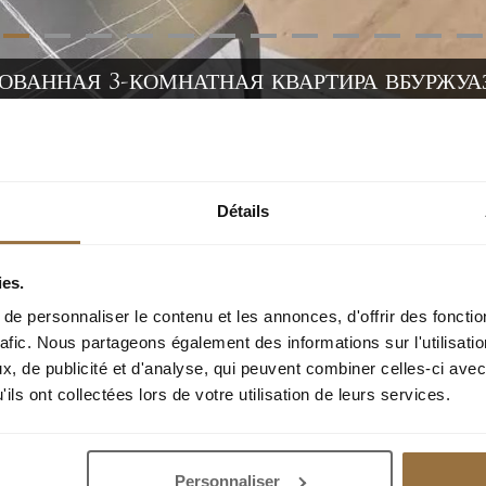
РОВАННАЯ 3-КОМНАТНАЯ КВАРТИРА ВБУРЖУ
 3-комнатная квартира вбуржуазном здании
Détails
ies.
e personnaliser le contenu et les annonces, d'offrir des fonctio
rafic. Nous partageons également des informations sur l'utilisati
, de publicité et d'analyse, qui peuvent combiner celles-ci avec
ils ont collectées lors de votre utilisation de leurs services.
ованном районе Bas Cimiez, рядом со школами, транспортным
ких минутах ходьбы от центра города.
Personnaliser
Симье, Гранд Палас, великолепная 3-комнатная квартира на 4-м э