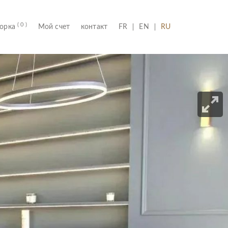
( 0 )
(CURRENT)
борка
Мой счет
контакт
FR
EN
RU