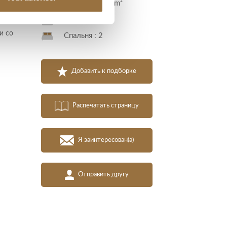
Площадь : 81 m²
-
Комната : 3
и со
Спальня : 2
Добавить к подборке
Распечатать страницу
Я заинтересован(а)
Отправить другу