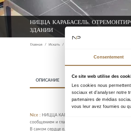
НИЦЦА КАРАБАСЕЛЬ, ОТРЕМОНТИ
ЗДАНИИ
Главная
Искать
Ницца Карабасель, отремонтированная
Consentement
Ce site web utilise des cook
ОПИСАНИЕ
МЕСТО
Les cookies nous permettent d
sociaux et d'analyser notre t
partenaires de médias sociaux
vous leur avez fournies ou qu'
Nice :
НИЦЦА КАРАБАСЕЛЬ : Расположена в востреб
сообщением и главными дорогами, всего в несколь
В самом сердце одного из самых красивых дворцов 