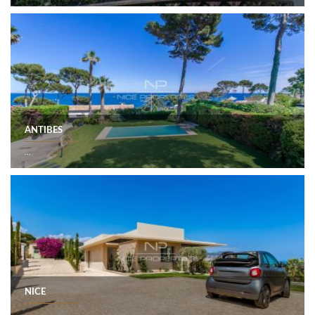
ANTIBES
...
NICE
...