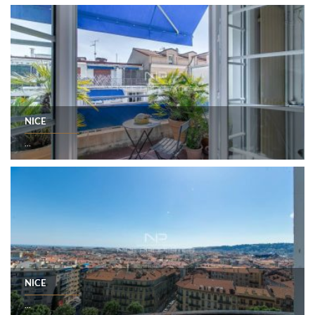
NICE
...
NICE
...